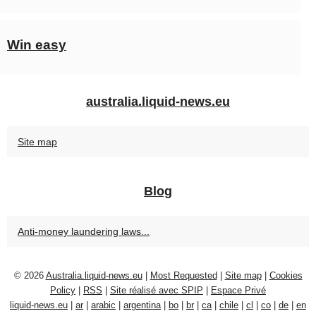
Win easy
australia.liquid-news.eu
Site map
Blog
Anti-money laundering laws...
© 2026
Australia.liquid-news.eu
|
Most Requested
|
Site map
|
Cookies
Policy
|
RSS
|
Site réalisé avec SPIP
|
Espace Privé
liquid-news.eu
|
ar
|
arabic
|
argentina
|
bo
|
br
|
ca
|
chile
|
cl
|
co
|
de
|
en